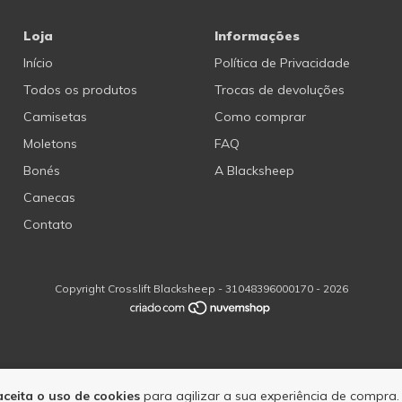
Loja
Informações
Início
Política de Privacidade
Todos os produtos
Trocas de devoluções
Camisetas
Como comprar
Moletons
FAQ
Bonés
A Blacksheep
Canecas
Contato
Copyright Crosslift Blacksheep - 31048396000170 - 2026
aceita o uso de cookies
para agilizar a sua experiência de compra.